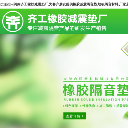
欢迎访问
河南齐工橡胶减震垫厂,为客户朋友提供橡胶减震隔音垫,地板隔音材料,厂家直